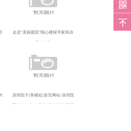
经
走进“美丽庭院”颐心楼探寻家风传
承的秘密
大
深圳院子(售楼处)首页网站-深圳院
子营销中心-欢迎您-楼盘详情-最新
价格-户型图