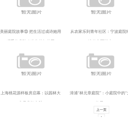
美丽庭院故事⑬ 把生活过成诗她用
从农家乐到青年社区：宁波庭院
巧手将庭院改造为梦幻花园
济的华丽蜕变
上海桃花源样板房启幕：以园林大
漳浦“林元章庭院”：小庭院中的“
宅承家族文脉
格局”
上一页
1
2