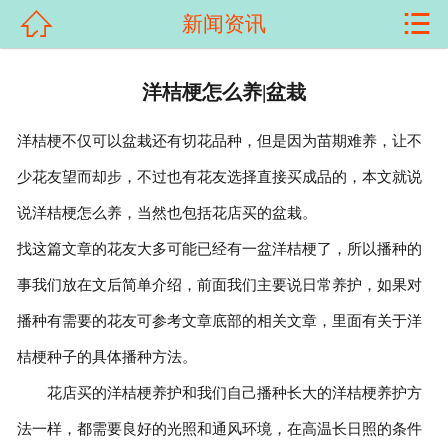


新闻资讯
首页

关于我们
洋桔梗怎么养|盆栽
产品展示
洋桔梗不仅可以盆栽还有切花品种，但是因为苗期难养，让不
少花友望而却步，不过也有花友选择直接买成品的，本文就说
新闻资讯
说洋桔梗怎么养，当然也包括花店买的盆栽。
客户案例
找这篇文章的花友大多可能已经有一盆洋桔梗了，所以播种的
科普知识
事我们放在文后简单介绍，前面我们主要说日常养护，如果对
播种有需要的花友可参考文章底部的相关文章，里面有关于洋
荣誉资质
桔梗种子的具体播种方法。
在线留言
花店买的洋桔梗养护和我们自己播种长大的洋桔梗养护方
法一样，都需要良好的光照和通风环境，在高温长日照的条件
联系我们